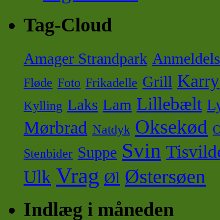
Tag-Cloud
Amager Strandpark
Anmeldels
Karry
Grill
Fløde
Foto
Frikadelle
Lillebælt
Laks
Lam
Ly
Kylling
Oksekød
Mørbrad
Natdyk
O
Svin
Tisvild
Suppe
Stenbider
Vrag
Østersøen
Ulk
Øl
Indlæg i måneden