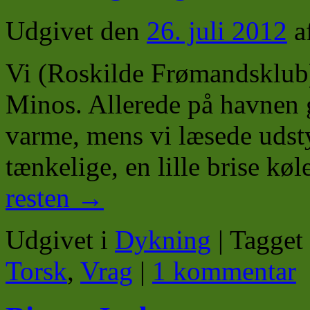
Udgivet den
26. juli 2012
a
Vi (Roskilde Frømandsklub)
Minos. Allerede på havnen g
varme, mens vi læsede udsty
tænkelige, en lille brise k
resten
→
Udgivet i
Dykning
|
Tagget
Torsk
,
Vrag
|
1 kommentar