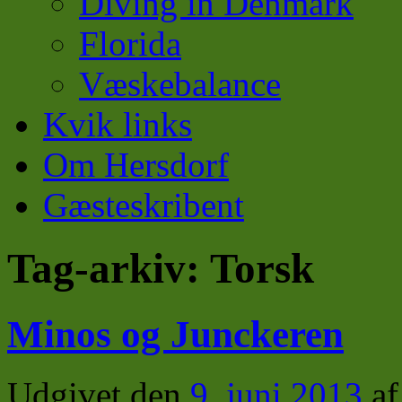
Diving in Denmark
Florida
Væskebalance
Kvik links
Om Hersdorf
Gæsteskribent
Tag-arkiv:
Torsk
Minos og Junckeren
Udgivet den
9. juni 2013
af