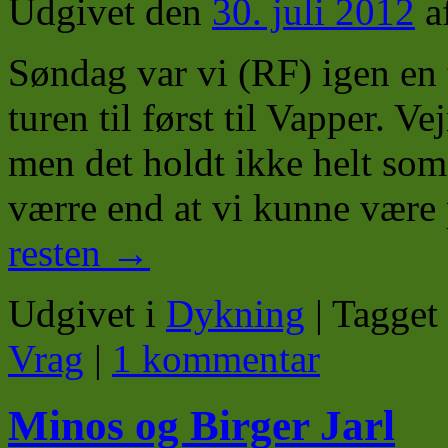
Udgivet den
30. juli 2012
a
Søndag var vi (RF) igen en 
turen til først til Vapper. V
men det holdt ikke helt som
værre end at vi kunne vær
resten
→
Udgivet i
Dykning
|
Tagget
Vrag
|
1 kommentar
Minos og Birger Jarl