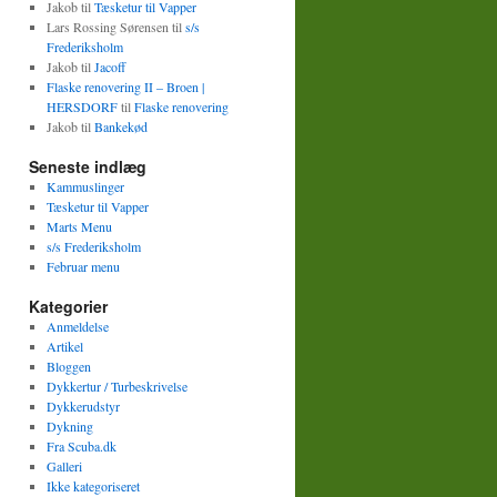
Jakob
til
Tæsketur til Vapper
Lars Rossing Sørensen
til
s/s
Frederiksholm
Jakob
til
Jacoff
Flaske renovering II – Broen |
HERSDORF
til
Flaske renovering
Jakob
til
Bankekød
Seneste indlæg
Kammuslinger
Tæsketur til Vapper
Marts Menu
s/s Frederiksholm
Februar menu
Kategorier
Anmeldelse
Artikel
Bloggen
Dykkertur / Turbeskrivelse
Dykkerudstyr
Dykning
Fra Scuba.dk
Galleri
Ikke kategoriseret