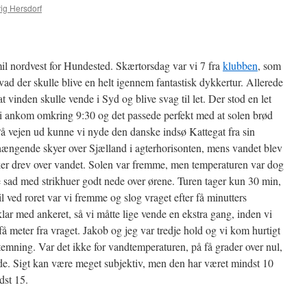
ig Hersdorf
il nordvest for Hundested. Skærtorsdag var vi 7 fra
klubben
, som
vad der skulle blive en helt igennem fantastisk dykkertur. Allerede
 vinden skulle vende i Syd og blive svag til let. Der stod en let
 ankom omkring 9:30 og det passede perfekt med at solen brød
å vejen ud kunne vi nyde den danske indsø Kattegat fra sin
t hængende skyer over Sjælland i agterhorisonten, mens vandet blev
nker drev over vandet. Solen var fremme, men temperaturen var dog
le sad med strikhuer godt nede over ørene. Turen tager kun 30 min,
 ved roret var vi fremme og slog vraget efter få minutters
lar med ankeret, så vi måtte lige vende en ekstra gang, inden vi
få meter fra vraget. Jakob og jeg var tredje hold og vi kom hurtigt
temning. Var det ikke for vandtemperaturen, på få grader over nul,
nde. Sigt kan være meget subjektiv, men den har været mindst 10
dst 15.