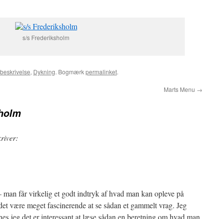
s/s Frederiksholm
rbeskrivelse
,
Dykning
. Bogmærk
permalinket
.
Marts Menu
→
sholm
kriver:
– man får virkelig et godt indtryk af hvad man kan opleve på
et være meget fascinerende at se sådan et gammelt vrag. Jeg
nes jeg det er interessant at læse sådan en beretning om hvad man