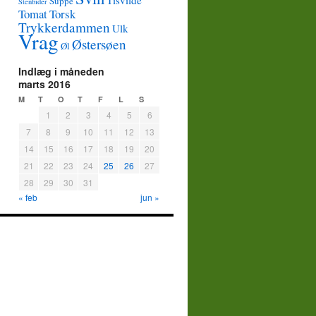
Tisvilde
Suppe
Stenbider
Tomat
Torsk
Trykkerdammen
Ulk
Vrag
Østersøen
Øl
Indlæg i måneden
marts 2016
M
T
O
T
F
L
S
1
2
3
4
5
6
7
8
9
10
11
12
13
14
15
16
17
18
19
20
21
22
23
24
25
26
27
28
29
30
31
« feb
jun »