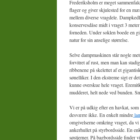
Frederiksholm er meget sammenfalde
flager og giver skjulested for en mæ
mellem diverse vragdele. Dampkedlen 
konservesdåse midt i vraget 3 mete
forneden. Under soklen boede en gig
natur for sin anselige størrelse.
Selve dampmaskinen står nogle meter
forvitret af rust, men man kan stad
ribbenene på skelettet af et gigant
sønelliker. I den ekstreme sigt er d
kunne overskue hele vraget. Eremitk
mudderet, helt nede ved bunden. Sm
Vi er på udkig efter en havkat, som 
desværre ikke. En enkelt mindre
la
omgivelserne omkring vraget, da vi g
ankerhullet på styrbordsside. En enk
søstjerner. På bagbordsside finder vi