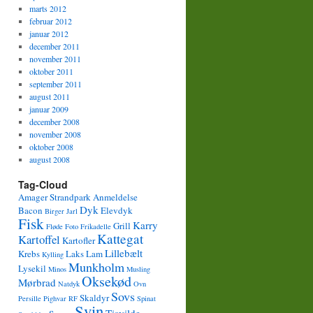
marts 2012
februar 2012
januar 2012
december 2011
november 2011
oktober 2011
september 2011
august 2011
januar 2009
december 2008
november 2008
oktober 2008
august 2008
Tag-Cloud
Amager Strandpark
Anmeldelse
Dyk
Bacon
Elevdyk
Birger Jarl
Fisk
Karry
Grill
Fløde
Foto
Frikadelle
Kattegat
Kartoffel
Kartofler
Lillebælt
Krebs
Laks
Lam
Kylling
Munkholm
Lysekil
Minos
Musling
Oksekød
Mørbrad
Natdyk
Ovn
Sovs
Skaldyr
Persille
Pighvar
RF
Spinat
Svin