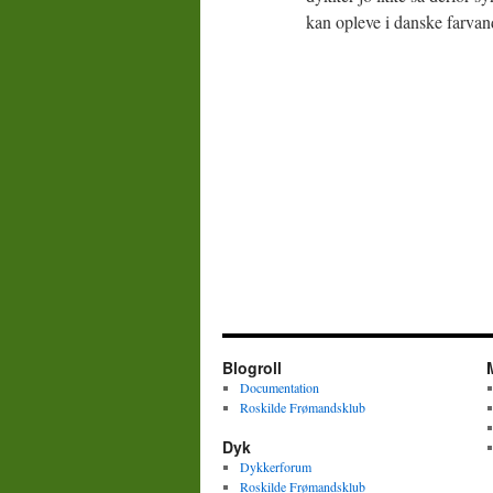
kan opleve i danske farva
Blogroll
Documentation
Roskilde Frømandsklub
Dyk
Dykkerforum
Roskilde Frømandsklub