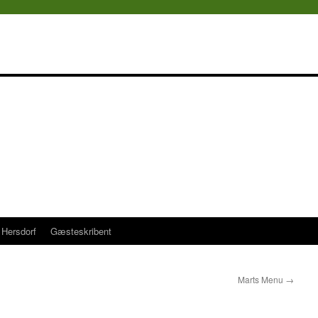
Hersdorf
Gæsteskribent
Marts Menu
→