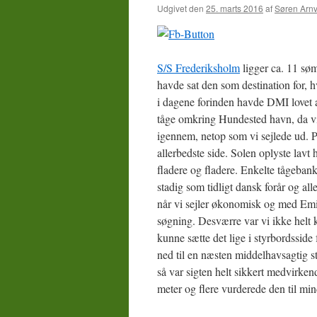
Udgivet den
25. marts 2016
af
Søren Arnv
S/S Frederiksholm
ligger ca. 11 søm
havde sat den som destination for, h
i dagene forinden havde DMI lovet at
tåge omkring Hundested havn, da vi
igennem, netop som vi sejlede ud. P
allerbedste side. Solen oplyste lav
fladere og fladere. Enkelte tågeba
stadig som tidligt dansk forår og al
når vi sejler økonomisk og med Emil
søgning. Desværre var vi ikke helt k
kunne sætte det lige i styrbordsside 
ned til en næsten middelhavsagtig s
så var sigten helt sikkert medvirke
meter og flere vurderede den til min