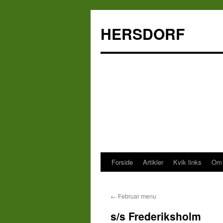
HERSDORF
Forside
Artikler
Kvik links
Om 
Hop
til
←
Februar menu
indhold
s/s Frederiksholm