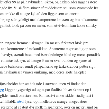
t efter 99 år på havbunden. Skrog og dæksplader ligger i store
ngde liv. Vi så flere stimer af middelstore sej, som svømmede frit
er ikke til at tage fejl af, den ligger som en enorm
r høj og står tydeligt med damprørene for oven og brændkamrene
antisk torsk på over en meter, som utvivlsom kan takke sin sky
 længere fremme i skroget. En massiv firkantet blok jern,
ig ane konturerne af mekanikken. Spanterne rager stadig op som
isk havdyr, overalt besat med især dødninge hånd og mere sporadisk
et et fantastisk syn, at hænge 3 meter over bunden og synes at
rebs balancerer rundt på spanterne og taskekrabber putter sig i
å havkarusser vimser omkring, med deres sorte haleplet.
førsteholdet har set helt ude i stævnen, men vi finder den
nge
kigger nysgerrigt ud og et par fladfisk bliver skræmt op i
lider rundt om stævnen. Et massivt anker sidder stadig fast i
elt lillablå
søsol
lyser op i mellem de mange, meget store
 resterne af et stort dyr mellem spanterne, over en meter langt og