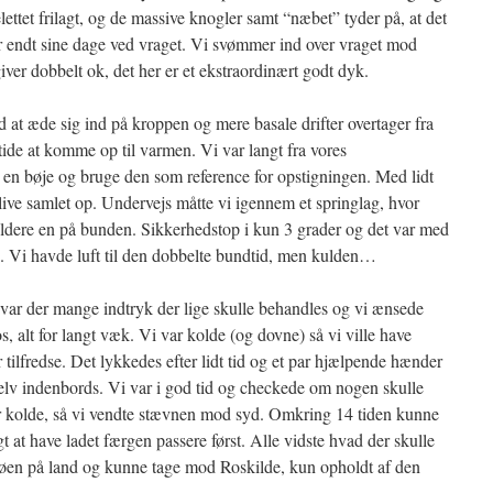
ttet frilagt, og de massive knogler samt “næbet” tyder på, at det
r endt sine dage ved vraget. Vi svømmer ind over vraget mod
iver dobbelt ok, det her er et ekstraordinært godt dyk.
 at æde sig ind på kroppen og mere basale drifter overtager fra
tide at komme op til varmen. Vi var langt fra vores
te en bøje og bruge den som reference for opstigningen. Med lidt
live samlet op. Undervejs måtte vi igennem et springlag, hvor
oldere en på bunden. Sikkerhedstop i kun 3 grader og det var med
en. Vi havde luft til den dobbelte bundtid, men kulden…
, var der mange indtryk der lige skulle behandles og vi ænsede
s, alt for langt væk. Vi var kolde (og dovne) så vi ville have
 tilfredse. Det lykkedes efter lidt tid og et par hjælpende hænder
 selv indenbords. Vi var i god tid og checkede om nogen skulle
ar kolde, så vi vendte stævnen mod syd. Omkring 14 tiden kunne
igt at have ladet færgen passere først. Alle vidste hvad der skulle
 Frøen på land og kunne tage mod Roskilde, kun opholdt af den