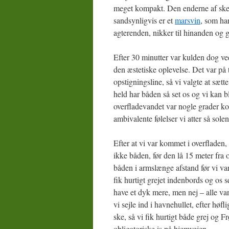
meget kompakt. Den enderne af skele
sandsynligvis er et
marsvin
, som ha
agterenden, nikker til hinanden og g
Efter 30 minutter var kulden dog ved
den æstetiske oplevelse. Det var på 
opstigningsline, så vi valgte at sæt
held har båden så set os og vi kan b
overfladevandet var nogle grader k
ambivalente følelser vi atter så sol
Efter at vi var kommet i overfladen
ikke båden, før den lå 15 meter fra o
båden i armslænge afstand før vi var
fik hurtigt grejet indenbords og os
have et dyk mere, men nej – alle v
vi sejle ind i havnehullet, efter høfl
ske, så vi fik hurtigt både grej og
obligatoriske is på hjemvejen.