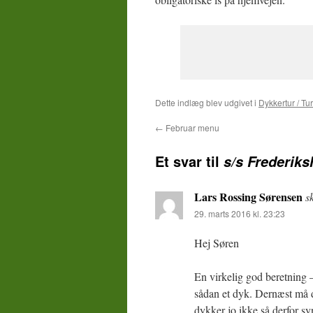
Dette indlæg blev udgivet i
Dykkertur / Tu
←
Februar menu
Et svar til
s/s Frederik
Lars Rossing Sørensen
s
29. marts 2016 kl. 23:23
Hej Søren
En virkelig god beretning 
sådan et dyk. Dernæst må d
dykker jo ikke så derfor sy