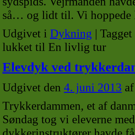
sydspids. Vejrmanden havde 
så… og lidt til. Vi hoppede
Udgivet i
Dykning
|
Tagget
lukket
til En livlig tur
Elevdyk ved trykkerd
Udgivet den
4. juni 2013
af
Trykkerdammen, et af danma
Søndag tog vi eleverne med 
dykkerinstruktører havde få