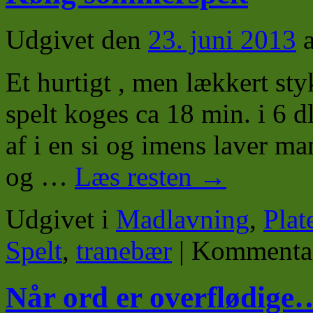
Udgivet den
23. juni 2013
Et hurtigt , men lækkert sty
spelt koges ca 18 min. i 6 dl
af i en si og imens laver man
og …
Læs resten
→
Udgivet i
Madlavning
,
Plat
Spelt
,
tranebær
|
Kommentar
Når ord er overflødige