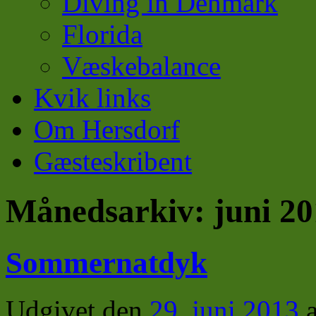
Diving in Denmark
Florida
Væskebalance
Kvik links
Om Hersdorf
Gæsteskribent
Månedsarkiv:
juni 2
Sommernatdyk
Udgivet den
29. juni 2013