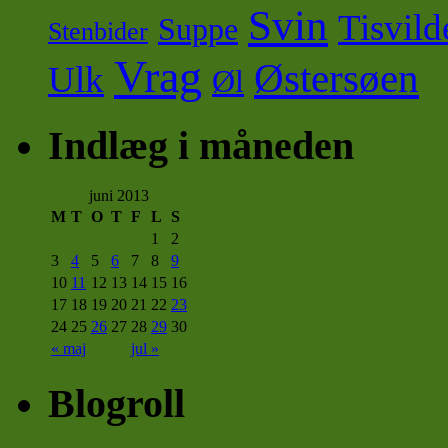
Svin
Tisvild
Suppe
Stenbider
Vrag
Østersøen
Ulk
Øl
Indlæg i måneden
juni 2013
M
T
O
T
F
L
S
1
2
3
4
5
6
7
8
9
10
11
12
13
14
15
16
17
18
19
20
21
22
23
24
25
26
27
28
29
30
« maj
jul »
Blogroll