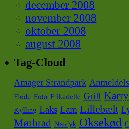
december 2008
november 2008
oktober 2008
august 2008
Tag-Cloud
Amager Strandpark
Anmeldels
Karry
Grill
Fløde
Foto
Frikadelle
Lillebælt
Laks
Lam
Ly
Kylling
Oksekød
Mørbrad
Natdyk
O