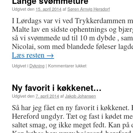
Lange svømmeture
Udgivet den
15. april 2014
af
Søren Arnvig Hersdorf
I Lørdags var vi ved Trykkerdammen med
Malte lav en sidste ophentnings og bjæ
så vi svømmede ud til 10 m dybde , sa
Nicolai, som med blandede føleser lagd
Læs resten
→
Udgivet i
Dykning
|
Kommentarer lukket
til
Lange
svømmeture
Ny favorit i køkkenet…
Udgivet den
7. april 2014
af
Jakob Johansen
Så har jeg fået en ny favorit i køkkenet.
Hereford ungdyr. Tæt og fast i kødet me
saltet smag, og ikke meget fedt. Kan på 