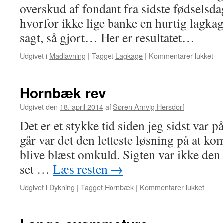
overskud af fondant fra sidste fødselsd
hvorfor ikke lige banke en hurtig lag
sagt, så gjort… Her er resultatet…
Udgivet i
Madlavning
|
Tagget
Lagkage
|
Kommentarer lukket
til
Me
la
Hornbæk rev
Udgivet den
18. april 2014
af
Søren Arnvig Hersdorf
Det er et stykke tid siden jeg sidst var
går var det den letteste løsning på at k
blive blæst omkuld. Sigten var ikke den 
set …
Læs resten
→
Udgivet i
Dykning
|
Tagget
Hornbæk
|
Kommentarer lukket
til
Horn
rev