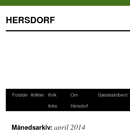
HERSDORF
Forside
Artikler
Kvik
Om
Gæsteskribent
Hop
links
Hersdorf
til
indhold
april 2014
Månedsarkiv: