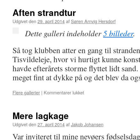
Aften strandtur
Udgivet den
29. april 2014
af
Søren Arnvig Hersdorf
Dette galleri indeholder
5 billeder
.
Så tog klubben atter en gang til strand
Tisvildeleje, hvor vi hurtigt kunne konst
havde efterårets storme flyttet lidt sand.
meget fint at dykke på og det blev da og
Flere gallerier
|
Kommentarer lukket
til
Aften
strandtur
Mere lagkage
Udgivet den
27. april 2014
af
Jakob Johansen
Var inviteret til mine nevøers fødselsda