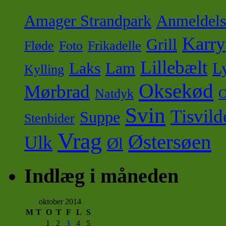
Amager Strandpark
Anmeldels
Karry
Grill
Fløde
Foto
Frikadelle
Lillebælt
Laks
Lam
Ly
Kylling
Oksekød
Mørbrad
Natdyk
O
Svin
Tisvild
Suppe
Stenbider
Vrag
Østersøen
Ulk
Øl
Indlæg i måneden
oktober 2014
M
T
O
T
F
L
S
1
2
3
4
5