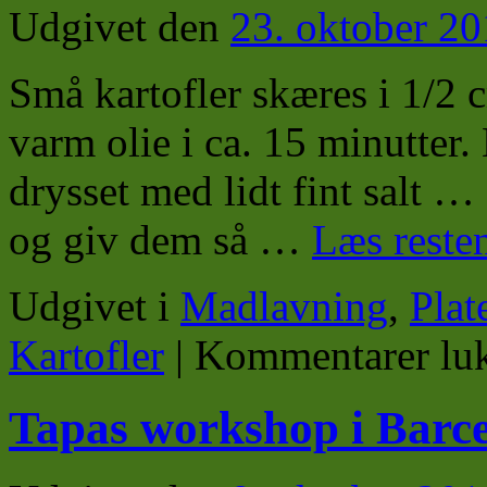
Udgivet den
23. oktober 2
Små kartofler skæres i 1/2 
varm olie i ca. 15 minutter.
drysset med lidt fint salt …
og giv dem så …
Læs reste
Udgivet i
Madlavning
,
Plat
Kartofler
|
Kommentarer lu
Tapas workshop i Barc