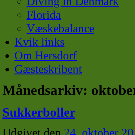
Diving in Denmark
Florida
Væskebalance
Kvik links
Om Hersdorf
Gæsteskribent
Månedsarkiv:
oktobe
Sukkerboller
Udgivet den
24. oktober 2