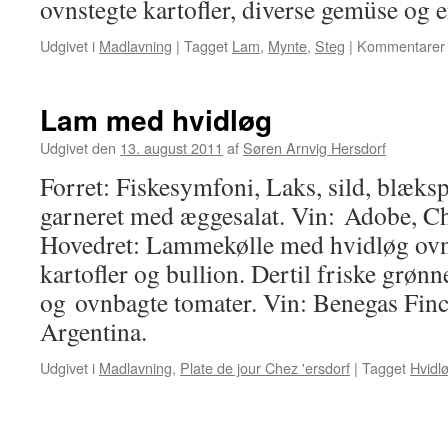
ovnstegte kartofler, diverse gemüse og
Udgivet i
Madlavning
|
Tagget
Lam
,
Mynte
,
Steg
|
Kommentarer 
Lam med hvidløg
Udgivet den
13. august 2011
af
Søren Arnvig Hersdorf
Forret: Fiskesymfoni, Laks, sild, blækspr
garneret med æggesalat. Vin: Adobe, C
Hovedret: Lammekølle med hvidløg ovn
kartofler og bullion. Dertil friske grøn
og ovnbagte tomater. Vin: Benegas Finc
Argentina.
Udgivet i
Madlavning
,
Plate de jour Chez 'ersdorf
|
Tagget
Hvidl