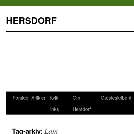
HERSDORF
Forside
Artikler
Kvik
Om
Gæsteskribent
Hop
links
Hersdorf
til
indhold
Lam
Tag-arkiv: