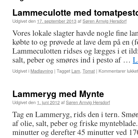
Lammeculotte med tomatpest
Udgivet den
17. september 2013
af
Søren Arnvig Hersdorf
Vores lokale slagter havde nogle fine la
købte to og prøvede at lave dem på en (
Lammeculotten ridses og lægges i et ild
salt, peber og smøres ind i pesto af …
L
Udgivet i
Madlavning
|
Tagget
Lam
,
Tomat
|
Kommentarer lukke
Lammeryg med Mynte
Udgivet den
1. juni 2012
af
Søren Arnvig Hersdorf
Tag en Lammeryg, rids den i tern. Smø
af olie, salt, peber og friske mynteblade
minutter og derefter 45 minutter ved 1