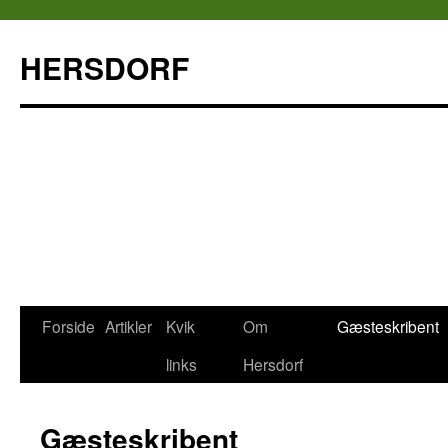
HERSDORF
Forside
Artikler
Kvik
Om
Gæsteskribent
Hop
links
Hersdorf
til
indhold
Gæsteskribent