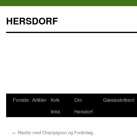
HERSDORF
Forside
Artikler
Kvik
Om
Gæsteskribent
Hop
links
Hersdorf
til
indhold
←
Risotto med Champignon og Forårsløg