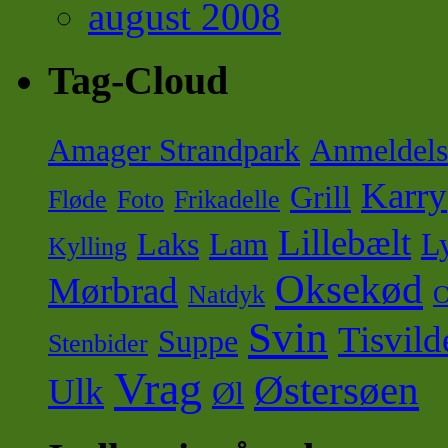
august 2008
Tag-Cloud
Amager Strandpark
Anmeldels
Karry
Grill
Fløde
Foto
Frikadelle
Lillebælt
Laks
Lam
Ly
Kylling
Oksekød
Mørbrad
Natdyk
O
Svin
Tisvild
Suppe
Stenbider
Vrag
Østersøen
Ulk
Øl