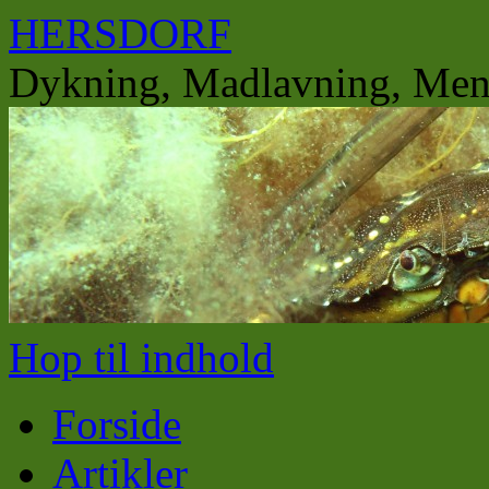
HERSDORF
Dykning, Madlavning, Men
Hop til indhold
Forside
Artikler