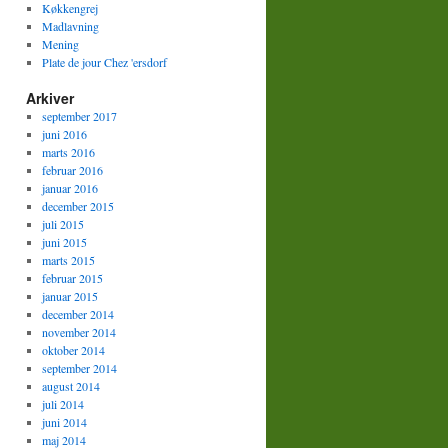
Køkkengrej
Madlavning
Mening
Plate de jour Chez 'ersdorf
Arkiver
september 2017
juni 2016
marts 2016
februar 2016
januar 2016
december 2015
juli 2015
juni 2015
marts 2015
februar 2015
januar 2015
december 2014
november 2014
oktober 2014
september 2014
august 2014
juli 2014
juni 2014
maj 2014