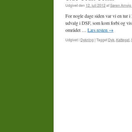
Udgivet den
12. juli 2012
af
Søren Arnvig
For nogle dage siden var vi en tur 
udvalg i DSF, som kom forbi og viste
området …
Læs resten
→
Udgivet i
Dykning
|
Tagget
Dyk
,
Kattegat
,