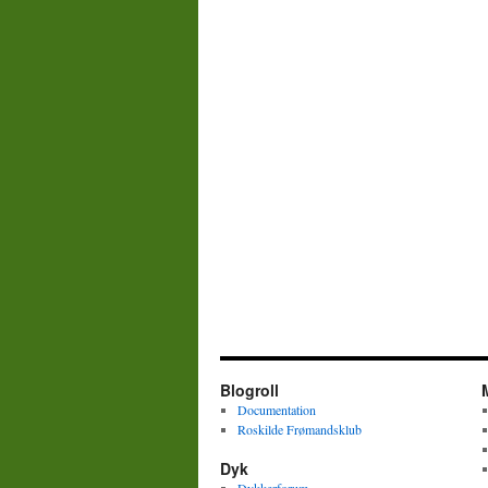
Blogroll
Documentation
Roskilde Frømandsklub
Dyk