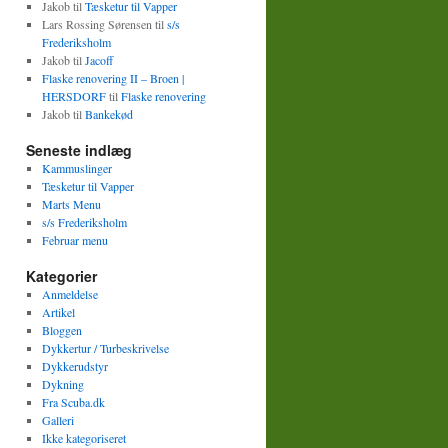
Jakob
til
Tæsketur til Vapper
Lars Rossing Sørensen
til
s/s
Frederiksholm
Jakob
til
Jacoff
Flaske renovering II – Broen |
HERSDORF
til
Flaske renovering
Jakob
til
Bankekød
Seneste indlæg
Kammuslinger
Tæsketur til Vapper
Marts Menu
s/s Frederiksholm
Februar menu
Kategorier
Anmeldelse
Artikel
Bloggen
Dykkertur / Turbeskrivelse
Dykkerudstyr
Dykning
Fra Scuba.dk
Galleri
Ikke kategoriseret