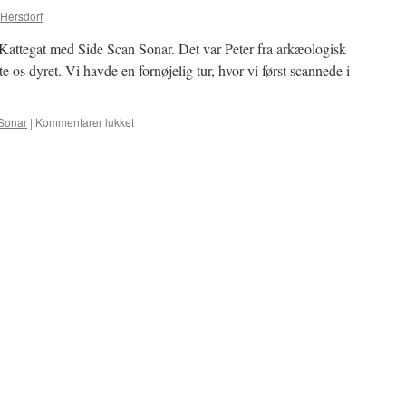
 Hersdorf
i Kattegat med Side Scan Sonar. Det var Peter fra arkæologisk
 os dyret. Vi havde en fornøjelig tur, hvor vi først scannede i
Sonar
|
Kommentarer lukket
til
Side
Scan
Sonar