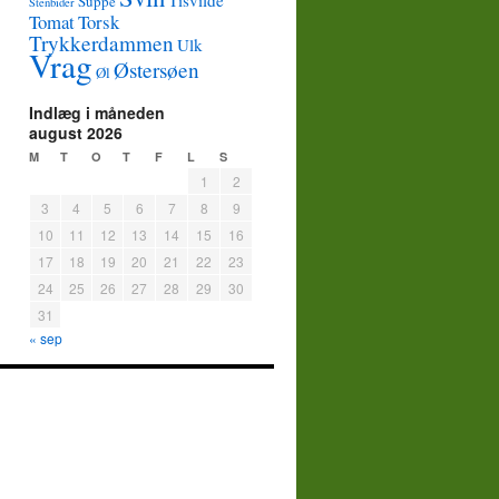
Tisvilde
Suppe
Stenbider
Tomat
Torsk
Trykkerdammen
Ulk
Vrag
Østersøen
Øl
Indlæg i måneden
august 2026
M
T
O
T
F
L
S
1
2
3
4
5
6
7
8
9
10
11
12
13
14
15
16
17
18
19
20
21
22
23
24
25
26
27
28
29
30
31
« sep