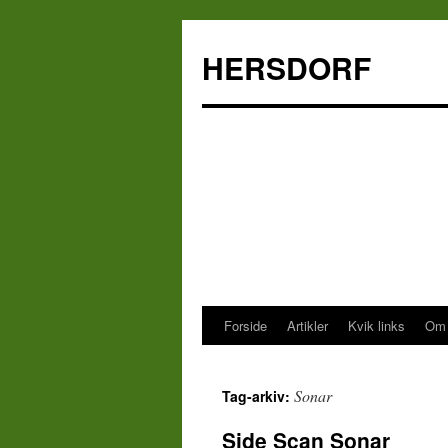
HERSDORF
Forside
Artikler
Kvik links
Om 
Hop
til
Sonar
Tag-arkiv:
indhold
Side Scan Sonar