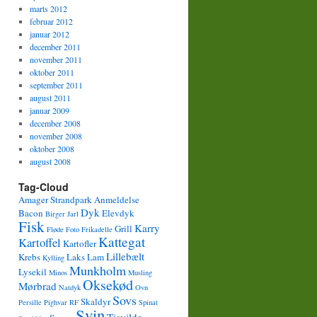
marts 2012
februar 2012
januar 2012
december 2011
november 2011
oktober 2011
september 2011
august 2011
januar 2009
december 2008
november 2008
oktober 2008
august 2008
Tag-Cloud
Amager Strandpark
Anmeldelse
Dyk
Bacon
Elevdyk
Birger Jarl
Fisk
Karry
Grill
Fløde
Foto
Frikadelle
Kattegat
Kartoffel
Kartofler
Lillebælt
Krebs
Laks
Lam
Kylling
Munkholm
Lysekil
Minos
Musling
Oksekød
Mørbrad
Natdyk
Ovn
Sovs
Skaldyr
Persille
Pighvar
RF
Spinat
Svin