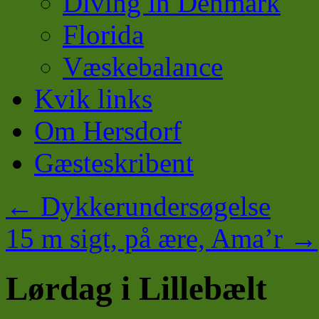
Diving in Denmark
Florida
Væskebalance
Kvik links
Om Hersdorf
Gæsteskribent
←
Dykkerundersøgelse
15 m sigt, på ære, Ama’r
→
Lørdag i Lillebælt