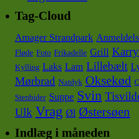
Tag-Cloud
Amager Strandpark
Anmeldels
Karry
Grill
Fløde
Foto
Frikadelle
Lillebælt
Laks
Lam
Ly
Kylling
Oksekød
Mørbrad
Natdyk
O
Svin
Tisvild
Suppe
Stenbider
Vrag
Østersøen
Ulk
Øl
Indlæg i måneden